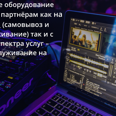
е оборудование
на
 партнёрам как
ы
(самовывоз и
ивание) так и с
пектра услуг –
служивание на