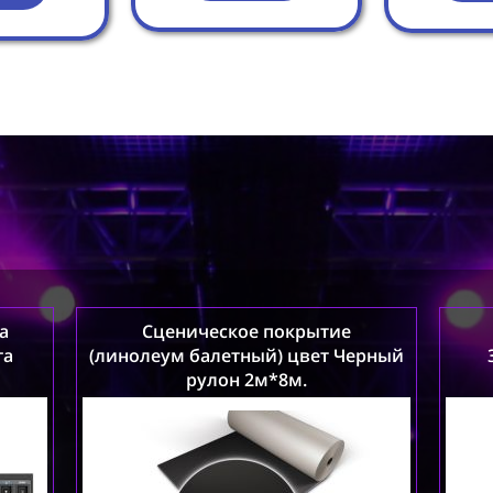
Проекторы
По
врощения
оскопы
Проекционные экраны
Кон
Лебёдки 
ый свет
ЖК телевизоры
а
Сценическое покрытие
га
(
линолеум
балетный) цвет Черный
рулон 2м*8м.