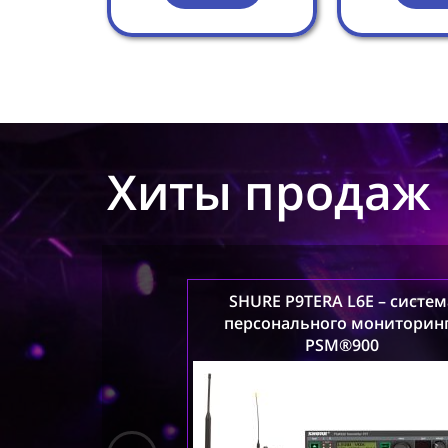
Усилители
Приборы 
Микшерные пульты
Строб
Микрофоны
Статичн
Бэклайны
Хиты продаж
SHURE P9TERA L6E – систем
персонального мониторин
PSM®900