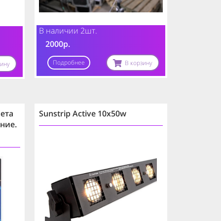
В наличии 2шт.
2000р.
Подробнее
В корзину
зину
вета
Sunstrip Active 10x50w
ние.