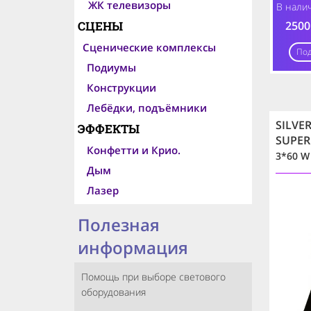
ЖК телевизоры
В нали
2500
СЦЕНЫ
Сценические комплексы
По
Подиумы
Конструкции
Лебёдки, подъёмники
SILVE
ЭФФЕКТЫ
SUPE
Конфетти и Крио.
3*60 W
Дым
Лазер
Полезная
информация
Помощь при выборе светового
оборудования