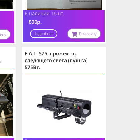
В наличии 16шт.
800р.
Подробнее
В корзину
зину
F.A.L. 575: прожектор
.
следящего света (пушка)
575Вт.