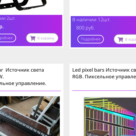
ии 2шт.
В наличии 12шт.
р.
800 руб.
робнее
В корзину
Подробнее
В кор
ar Источник света
Led pixel bars Источник с
W.
RGB. Пиксельное управле
льное
управление.