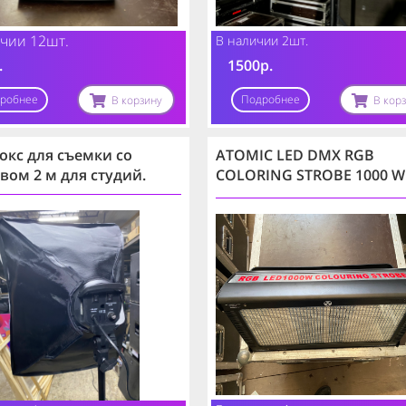
чии 12шт.
В наличии 2шт.
.
1500р.
робнее
Подробнее
В корзину
В кор
окс для съемки
со
ATOMIC LED DMX RGB
вом 2 м для студий.
COLORING STROBE 1000 W