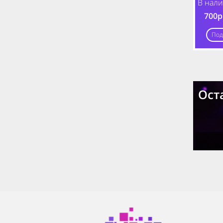
В нали
700р
Под
Ост