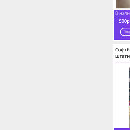
В нали
500р
Под
Софтб
штати