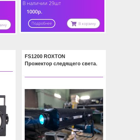
В наличии 29шт
1000р.
Подробнее
В корзину
зину
FS1200
ROXTON
Прожектор следящего света.