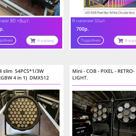
чии 80 +8шт.
В наличии 32шт.
р.
700р.
робнее
Подробнее
В корзину
В кор
4 slim 54PCS*1/3W
Mini - COB - PIXEL - RETRO-
RGBW 4 in 1) DMX512
LIGHT.