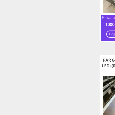
В нали
1
000
Под
PAR 6
LEDs(