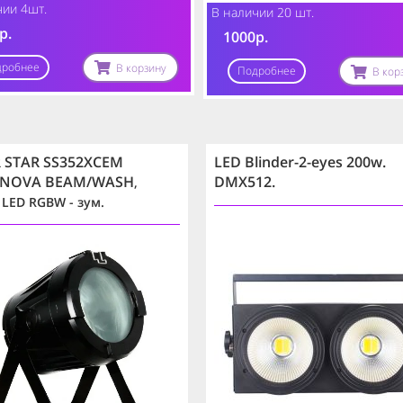
чии 4шт.
В наличии 20 шт.
р.
1000р.
дробнее
В корзину
Подробнее
В кор
R STAR SS352XCEM
LED Blinder-2-eyes 200w.
RNOVA BEAM/WASH
DMX512.
,
 LED RGBW - зум.